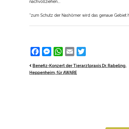
nachvollziehen….
*zum Schutz der Nashörner wird das genaue Gebiet h
Facebook
Messenger
WhatsApp
Email
Twitter
Benefiz-Konzert der Tierarztpraxis Dr. Rabeling,
Heppenheim, für AWARE