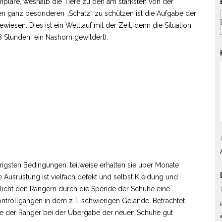
plare, weshalb die Tiere zu den am stärksten von der
en ganz besonderen „Schatz“ zu schützen ist die Aufgabe der
wiesen. Dies ist ein Wettlauf mit der Zeit, denn die Situation
e 8 Stunden ein Nashorn gewildert).
rigsten Bedingungen, teilweise erhalten sie über Monate
re Ausrüstung ist vielfach defekt und selbst Kleidung und
glicht den Rangern durch die Spende der Schuhe eine
ntrollgängen in dem z.T. schwierigen Gelände. Betrachtet
de der Ranger bei der Übergabe der neuen Schuhe gut