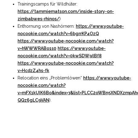
Trainingscamps für Wildhüter:
https://tammiematson.com/inside-story-on-
zimbabwes-rhinos/
)
Enthornung von Nashörnern:
https://www.youtube-
nocookie.com/watch?v=6bgrrKP4OzQ
https://www.youtube-nocookie.com/watch?
v=hWWWRABo1s0
https://www.youtube-
nocookie.com/watch?v=0kwSDW9tBf8
https://www.youtube-nocookie.com/watch?
v=HcdzZ4hs-fk
Relocation eins „Problemlöwen“
https://www.youtube-
nocookie.com/watch?
v=mFX1kUIK6Bo&index=3&list=PLCC2oWBn5XNDXzmpAh
QQz6gLC9VAN
).