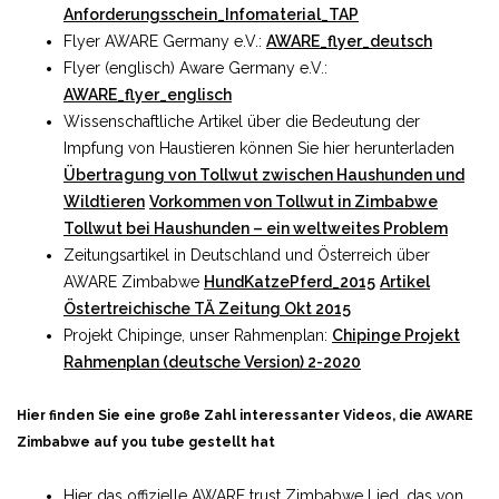
Anforderungsschein_Infomaterial_TAP
Flyer AWARE Germany e.V.:
AWARE_flyer_deutsch
Flyer (englisch) Aware Germany e.V.:
AWARE_flyer_englisch
Wissenschaftliche Artikel über die Bedeutung der
Impfung von Haustieren können Sie hier herunterladen
Übertragung von Tollwut zwischen Haushunden und
Wildtieren
Vorkommen von Tollwut in Zimbabwe
Tollwut bei Haushunden – ein weltweites Problem
Zeitungsartikel in Deutschland und Österreich über
AWARE Zimbabwe
HundKatzePferd_2015
Artikel
Östertreichische TÄ Zeitung Okt 2015
Projekt Chipinge, unser Rahmenplan:
Chipinge Projekt
Rahmenplan (deutsche Version) 2-2020
Hier finden Sie eine große Zahl interessanter Videos, die AWARE
Zimbabwe auf you tube gestellt hat
Hier das offizielle AWARE trust Zimbabwe Lied, das von