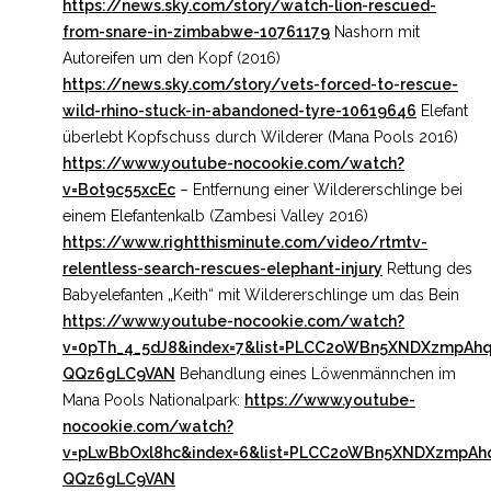
https://news.sky.com/story/watch-lion-rescued-
from-snare-in-zimbabwe-10761179
Nashorn mit
Autoreifen um den Kopf (2016)
https://news.sky.com/story/vets-forced-to-rescue-
wild-rhino-stuck-in-abandoned-tyre-10619646
Elefant
überlebt Kopfschuss durch Wilderer (Mana Pools 2016)
https://www.youtube-nocookie.com/watch?
v=Bot9c55xcEc
–
Entfernung einer Wildererschlinge bei
einem Elefantenkalb (Zambesi Valley 2016)
https://www.rightthisminute.com/video/rtmtv-
relentless-search-rescues-elephant-injury
Rettung des
Babyelefanten „Keith“ mit Wildererschlinge um das Bein
https://www.youtube-nocookie.com/watch?
v=0pTh_4_5dJ8&index=7&list=PLCC2oWBn5XNDXzmpAhq
QQz6gLC9VAN
Behandlung eines Löwenmännchen im
Mana Pools Nationalpark:
https://www.youtube-
nocookie.com/watch?
v=pLwBbOxl8hc&index=6&list=PLCC2oWBn5XNDXzmpAhq
QQz6gLC9VAN